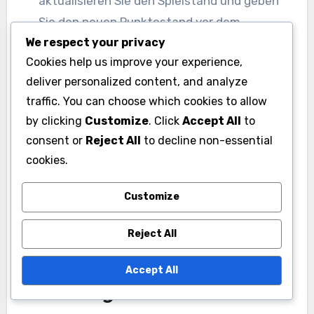
aktualisieren Sie den Spielstand und geben
Sie den neuen Punktestand vor dem
We respect your privacy
nächsten Aufschlag bekannt.
Cookies help us improve your experience,
Setzen Sie diesen Prozess während des
deliver personalized content, and analyze
gesamten Satzes fort und notieren Sie alle
traffic. You can choose which cookies to allow
Änderungen bei den aufschlagenden Teams
by clicking
Customize
. Click
Accept All
to
nach ungeraden Spielen.
consent or
Reject All
to decline non-essential
Am Ende eines Satzes geben Sie den
cookies.
Endstand bekannt und bereiten Sie sich auf
den nächsten Satz vor, indem Sie die
Customize
Spielanzahl zurücksetzen.
Reject All
Tipps zur effektiven
Nutzung digitaler
Accept All
Werkzeuge