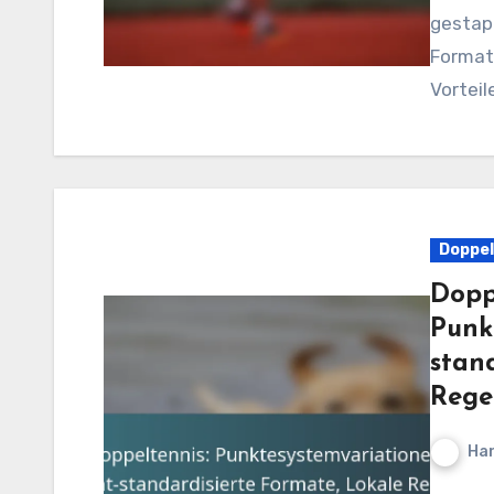
gestap
Formati
Vorteil
Doppel
Dopp
Punk
stan
Rege
Han