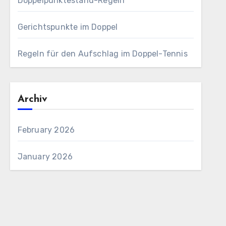
Doppelpunktestand-Regeln
Gerichtspunkte im Doppel
Regeln für den Aufschlag im Doppel-Tennis
Archiv
February 2026
January 2026