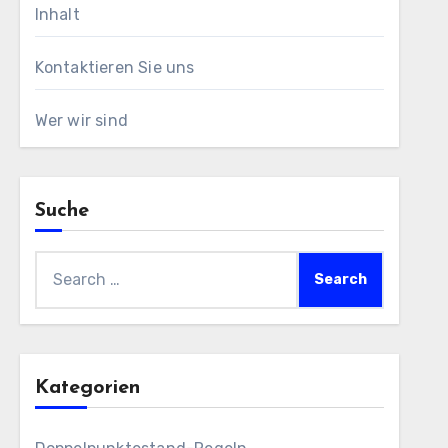
Inhalt
Kontaktieren Sie uns
Wer wir sind
Suche
Search
for:
Kategorien