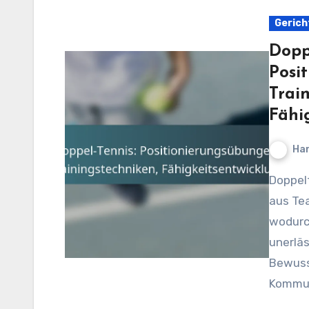
Gerich
Dopp
Posi
Trai
Fähi
Han
Doppelt-Tennis erfordert eine einzigartige Mischung
aus Tea
wodurch
unerläs
Bewusst
Kommun