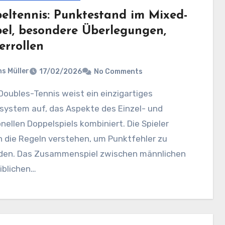
eltennis: Punktestand im Mixed-
el, besondere Überlegungen,
errollen
s Müller
17/02/2026
No Comments
system auf, das Aspekte des Einzel- und
onellen Doppelspiels kombiniert. Die Spieler
 die Regeln verstehen, um Punktfehler zu
den. Das Zusammenspiel zwischen männlichen
iblichen…