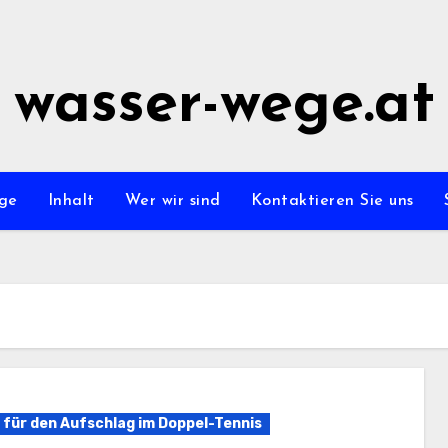
wasser-wege.at
ge
Inhalt
Wer wir sind
Kontaktieren Sie uns
 für den Aufschlag im Doppel-Tennis