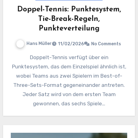
Doppel-Tennis: Punktesystem,
Tie-Break-Regeln,
Punkteverteilung
Hans Müller
11/02/2026
No Comments
Doppelt-Tennis verfügt über ein
Punktesystem, das dem Einzelspiel ähnlich ist,
wobei Teams aus zwei Spielern im Best-of-
Three-Sets-Format gegeneinander antreten.
Jeder Satz wird von dem ersten Team
gewonnen, das sechs Spiele…