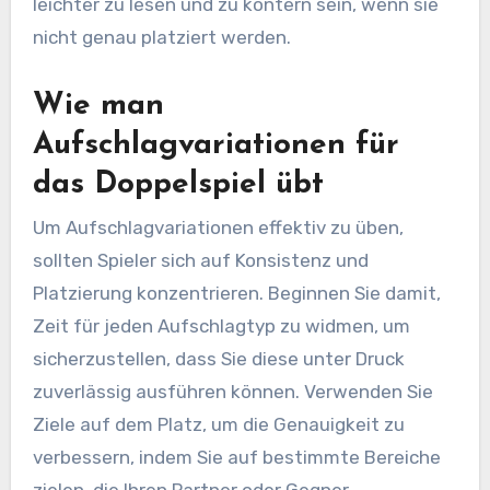
leichter zu lesen und zu kontern sein, wenn sie
nicht genau platziert werden.
Wie man
Aufschlagvariationen für
das Doppelspiel übt
Um Aufschlagvariationen effektiv zu üben,
sollten Spieler sich auf Konsistenz und
Platzierung konzentrieren. Beginnen Sie damit,
Zeit für jeden Aufschlagtyp zu widmen, um
sicherzustellen, dass Sie diese unter Druck
zuverlässig ausführen können. Verwenden Sie
Ziele auf dem Platz, um die Genauigkeit zu
verbessern, indem Sie auf bestimmte Bereiche