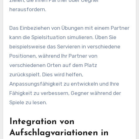
zielen, die Ihren Partner oder Gegner
herausfordern.
Das Einbeziehen von Übungen mit einem Partner
kann die Spielsituation simulieren. Üben Sie
beispielsweise das Servieren in verschiedene
Positionen, während Ihr Partner von
verschiedenen Orten auf dem Platz
zurückspielt. Dies wird helfen,
Anpassungsfähigkeit zu entwickeln und Ihre
Fähigkeit zu verbessern, Gegner während der
Spiele zu lesen.
Integration von
Aufschlagvariationen in