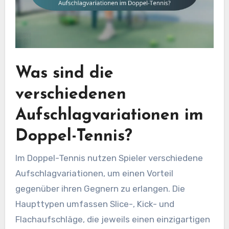
Was sind die
verschiedenen
Aufschlagvariationen im
Doppel-Tennis?
Im Doppel-Tennis nutzen Spieler verschiedene
Aufschlagvariationen, um einen Vorteil
gegenüber ihren Gegnern zu erlangen. Die
Haupttypen umfassen Slice-, Kick- und
Flachaufschläge, die jeweils einen einzigartigen