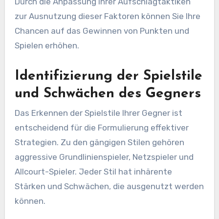
Durch die Anpassung Ihrer Aufschlagtaktiken
zur Ausnutzung dieser Faktoren können Sie Ihre
Chancen auf das Gewinnen von Punkten und
Spielen erhöhen.
Identifizierung der Spielstile
und Schwächen des Gegners
Das Erkennen der Spielstile Ihrer Gegner ist
entscheidend für die Formulierung effektiver
Strategien. Zu den gängigen Stilen gehören
aggressive Grundlinienspieler, Netzspieler und
Allcourt-Spieler. Jeder Stil hat inhärente
Stärken und Schwächen, die ausgenutzt werden
können.