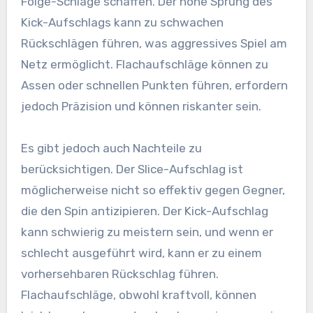
Folge-Schläge schaffen. Der hohe Sprung des
Kick-Aufschlags kann zu schwachen
Rückschlägen führen, was aggressives Spiel am
Netz ermöglicht. Flachaufschläge können zu
Assen oder schnellen Punkten führen, erfordern
jedoch Präzision und können riskanter sein.
Es gibt jedoch auch Nachteile zu
berücksichtigen. Der Slice-Aufschlag ist
möglicherweise nicht so effektiv gegen Gegner,
die den Spin antizipieren. Der Kick-Aufschlag
kann schwierig zu meistern sein, und wenn er
schlecht ausgeführt wird, kann er zu einem
vorhersehbaren Rückschlag führen.
Flachaufschläge, obwohl kraftvoll, können