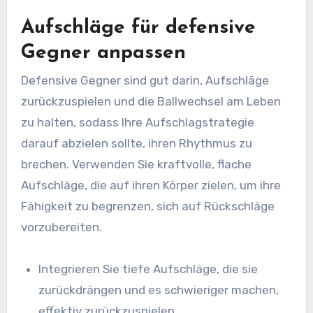
Aufschläge für defensive
Gegner anpassen
Defensive Gegner sind gut darin, Aufschläge
zurückzuspielen und die Ballwechsel am Leben
zu halten, sodass Ihre Aufschlagstrategie
darauf abzielen sollte, ihren Rhythmus zu
brechen. Verwenden Sie kraftvolle, flache
Aufschläge, die auf ihren Körper zielen, um ihre
Fähigkeit zu begrenzen, sich auf Rückschläge
vorzubereiten.
Integrieren Sie tiefe Aufschläge, die sie
zurückdrängen und es schwieriger machen,
effektiv zurückzuspielen.