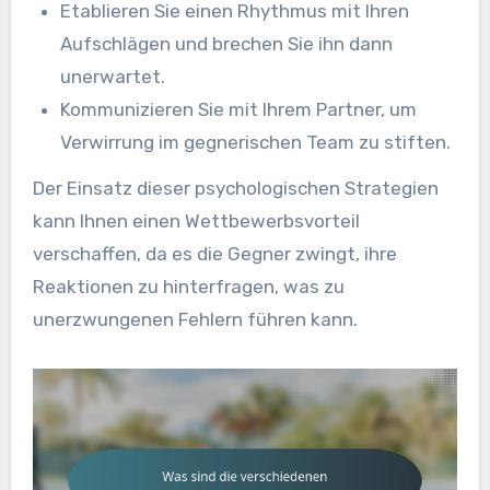
Etablieren Sie einen Rhythmus mit Ihren
Aufschlägen und brechen Sie ihn dann
unerwartet.
Kommunizieren Sie mit Ihrem Partner, um
Verwirrung im gegnerischen Team zu stiften.
Der Einsatz dieser psychologischen Strategien
kann Ihnen einen Wettbewerbsvorteil
verschaffen, da es die Gegner zwingt, ihre
Reaktionen zu hinterfragen, was zu
unerzwungenen Fehlern führen kann.