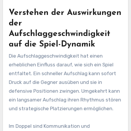
Verstehen der Auswirkungen
der
Aufschlaggeschwindigkeit
auf die Spiel-Dynamik
Die Aufschlaggeschwindigkeit hat einen
erheblichen Einfluss darauf, wie sich ein Spiel
entfaltet. Ein schneller Aufschlag kann sofort
Druck auf die Gegner ausüben und sie in
defensive Positionen zwingen. Umgekehrt kann
ein langsamer Aufschlag ihren Rhythmus stören
und strategische Platzierungen ermöglichen.
Im Doppel sind Kommunikation und