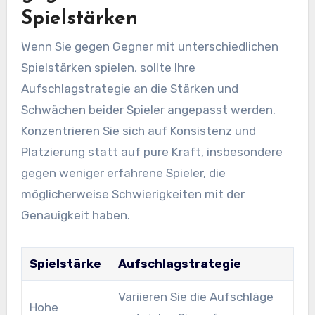
Spielstärken
Wenn Sie gegen Gegner mit unterschiedlichen
Spielstärken spielen, sollte Ihre
Aufschlagstrategie an die Stärken und
Schwächen beider Spieler angepasst werden.
Konzentrieren Sie sich auf Konsistenz und
Platzierung statt auf pure Kraft, insbesondere
gegen weniger erfahrene Spieler, die
möglicherweise Schwierigkeiten mit der
Genauigkeit haben.
Spielstärke
Aufschlagstrategie
Variieren Sie die Aufschläge
Hohe